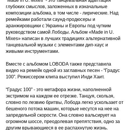
“Made in U. Mixes” - это танцевальная адаптация
глубоких смыслов, заложенных в изначальные
композиции альбома, в том числе - лирические. Над
ремейками работали саунд-продюсеры и
аранжировщики с Украины и Европы под чутким
руководством самой Лободы. Альбом «Made in U.
Mixes» написан в лучших традициях альтернативной
танцевальной музыки с элементами дип-хаус и
живыми инструментами.
Вместе с альбомом LOBODA также представила
видео на ремейк одной из заглавных песен - “Градус
100”. Режиссером клипа выступил Инди Хаит.
“Градус 100” - это метафора жизни, наполненной
экстримом на каждом ее отрезке. Танцуя, скользя,
словно по лезвию бритвы, Лобода легко ускользает от
бешеного потока машин, которые несутся на нее на
запредельной скорости. Она словно вальсирует на
огромном шоссе, преодолевая препятствия, одно за
другим врывающиеся в ее распахнутую жизнь.