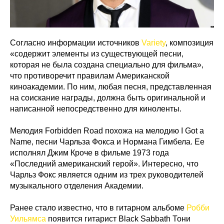
Согласно информации источников
Variety
, композиция
«содержит элементы из существующей песни,
которая не была создана специально для фильма»,
что противоречит правилам Американской
киноакадемии. По ним, любая песня, представленная
на соискание награды, должна быть оригинальной и
написанной непосредственно для киноленты.
Мелодия Forbidden Road похожа на мелодию I Got a
Name, песни Чарльза Фокса и Нормана Гимбела. Ее
исполнял Джим Кроче в фильме 1973 года
«Последний американский герой». Интересно, что
Чарльз Фокс является одним из трех руководителей
музыкального отделения Академии.
Ранее стало известно, что в гитарном альбоме
Робби
Уильямса
появится гитарист Black Sabbath Тони