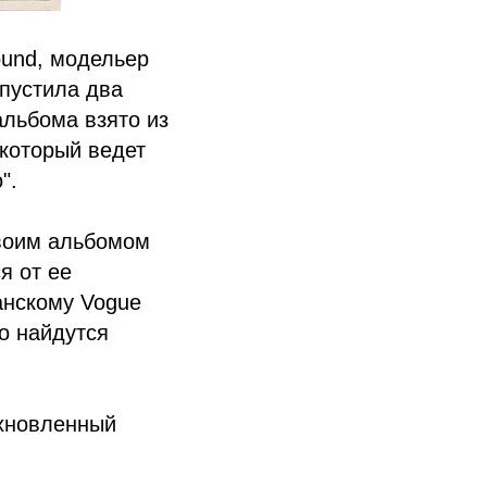
ound, модельер
ыпустила два
альбома взято из
 который ведет
".
своим альбомом
я от ее
анскому Vogue
о найдутся
охновленный