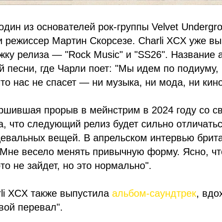
один из основателей рок-группы Velvet Undergr
 режиссер Мартин Скорсезе. Charli XCX уже в
жку релиза — "Rock Music" и "SS26". Название 
й песни, где Чарли поет: "Мы идем по подиуму,
то нас не спасет — ни музыка, ни мода, ни кино
ершившая прорыв в мейнстрим в 2024 году со 
ла, что следующий релиз будет сильно отличатьс
евальных вещей. В апрельском интервью брит
"Мне весело менять привычную форму. Ясно, чт
то не зайдет, но это нормально".
rli XCX также выпустила
альбом-саундтрек
, вд
вой перевал".