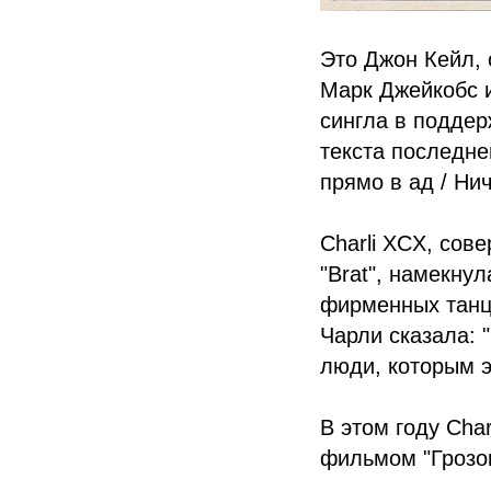
Это Джон Кейл, 
Марк Джейкобс и
сингла в поддер
текста последне
прямо в ад / Нич
Charli XCX, сов
"Brat", намекну
фирменных танц
Чарли сказала: 
люди, которым э
В этом году Cha
фильмом "Грозо